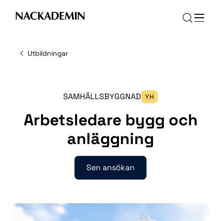
Skip
to
main
content
Utbildningar
SAMHÄLLSBYGGNAD
YH
Arbetsledare bygg och
anläggning
Sen ansökan