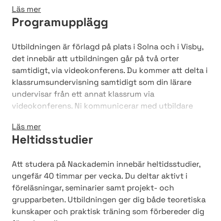
Läs mer
Många studenter får sitt första jobb genom LIA.
Programupplägg
Här hittar du alla våra LIA-perioder
Utbildningen är förlagd på plats i Solna och i Visby,
det innebär att utbildningen går på två orter
samtidigt, via videokonferens.
Du kommer att delta i
klassrumsundervisning samtidigt som din lärare
undervisar från ett annat klassrum via
videokonferens.
Ni kommunicerar med utbildare
och övriga studiekollegor via medieanläggningar.
Läs mer
Utbildningen läses på heltid med undervisning flera
Heltidsstudier
dagar i veckan och har, precis som våra andra YH-
program, minst en fjärdedels praktik (LIA) under
Att studera på Nackademin innebär heltidsstudier,
studietiden. Du kan välja att antingen läsa
ungefär 40 timmar per vecka. Du deltar aktivt i
programmet i Solna eller Visby.
föreläsningar, seminarier samt projekt- och
grupparbeten. Utbildningen ger dig både teoretiska
kunskaper och praktisk träning som förbereder dig