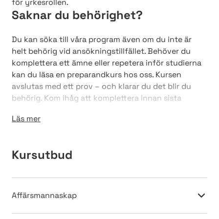
för yrkesrollen.
Saknar du behörighet?
Du kan söka till våra program även om du inte är
helt behörig vid ansökningstillfället. Behöver du
komplettera ett ämne eller repetera inför studierna
kan du läsa en preparandkurs hos oss. Kursen
avslutas med ett prov – och klarar du det blir du
behörig. Kom ihåg att komplettera innan sista
kompletteringsdag.
Läs mer
Här kan du läsa mer om vilka preparandkurs som
finns
Kursutbud
Affärsmannaskap