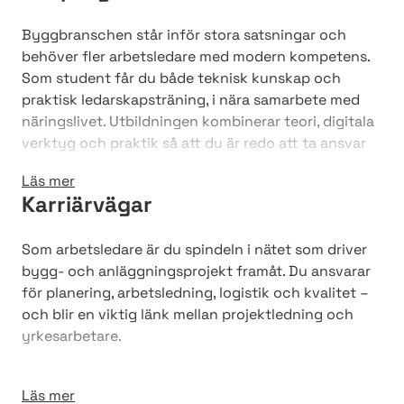
Byggbranschen står inför stora satsningar och
behöver fler arbetsledare med modern kompetens.
Som student får du både teknisk kunskap och
praktisk ledarskapsträning, i nära samarbete med
näringslivet. Utbildningen kombinerar teori, digitala
verktyg och praktik så att du är redo att ta ansvar
för tid, kvalitet, arbetsmiljö och ekonomi i
Läs mer
byggprojekt.
Karriärvägar
Fördelar med utbildningen:
Som arbetsledare är du spindeln i nätet som driver
Minst en fjärdedels LIA-praktik (lärande i arbete)
bygg- och anläggningsprojekt framåt. Du ansvarar
Utbildare kommer direkt från branschen
för planering, arbetsledning, logistik och kvalitet –
Näringslivet är med och formar innehållet
och blir en viktig länk mellan projektledning och
Goda möjligheter till jobb efter examen
yrkesarbetare.
Möjliga yrkesroller efter examen
Läs mer