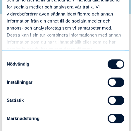
för sociala medier och analysera vår trafik. Vi
vidarebefordrar även sådana identifierare och annan
information från din enhet till de sociala medier och
annons- och analysföretag som vi samarbetar med.
Dessa kan i sin tur kombinera informationen med annan
Relaterade artiklar
information som du har tillhandahållit eller som de har
samlat in när du har använt deras tjänster.
Samtyckesval
Nödvändig
Inställningar
Statistik
Marknadsföring