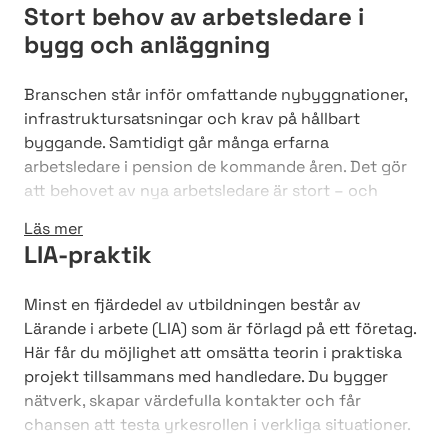
Stort behov av arbetsledare i
Arbetsledare bygg och anläggning
bygg och anläggning
Biträdande arbetsledare bygg och anläggning
Branschen står inför omfattande nybyggnationer,
infrastruktursatsningar och krav på hållbart
byggande. Samtidigt går många erfarna
arbetsledare i pension de kommande åren. Det gör
att behovet av nya arbetsledare är stort – och
utvecklingen går mot att fler arbetsplatser
Läs mer
efterfrågar medarbetare med kunskap inom digitala
LIA-praktik
verktyg, miljöfrågor och arbetsmiljö. Med en examen
från Nackademin har du därför mycket goda
Minst en fjärdedel av utbildningen består av
framtidsutsikter.
Lärande i arbete (LIA) som är förlagd på ett företag.
Här får du möjlighet att omsätta teorin i praktiska
projekt tillsammans med handledare. Du bygger
nätverk, skapar värdefulla kontakter och får
chansen att testa yrkesrollen i verkliga situationer.