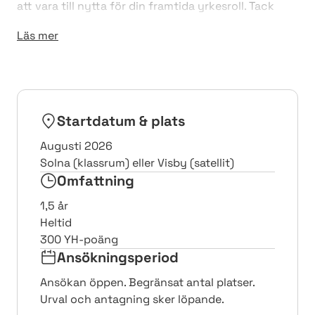
att vara till nytta för din framtida yrkesroll. Tack
vare vårt nära samarbete med näringslivet så har
Läs mer
våra studenter goda möjligheter till ett jobb efter
examen! Idag erbjuder Nackademin över 60
pricksäkra utbildningar inom samhällsbyggnad,
elteknik, energi, IT, spelutveckling, kommunikation
och vård.
Startdatum & plats
Augusti 2026
Solna (klassrum) eller Visby (satellit)
Omfattning
1,5 år
Heltid
300 YH-poäng
Ansökningsperiod
Ansökan öppen. Begränsat antal platser.
Urval och antagning sker löpande.