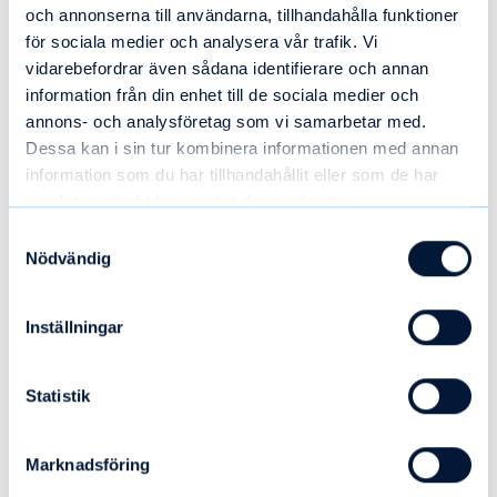
Här hittar du kontaktuppgifter till oss som jobbar på
och annonserna till användarna, tillhandahålla funktioner
Nackademin.
för sociala medier och analysera vår trafik. Vi
vidarebefordrar även sådana identifierare och annan
Tveka inte att höra av dig!
information från din enhet till de sociala medier och
annons- och analysföretag som vi samarbetar med.
Läs mer här
Dessa kan i sin tur kombinera informationen med annan
information som du har tillhandahållit eller som de har
samlat in när du har använt deras tjänster.
Samtyckesval
Nödvändig
Inspiration
Inställningar
Utforska artiklar om våra utbildningar, yrkesroller,
Statistik
branschinsikter samt de senaste trenderna.
Marknadsföring